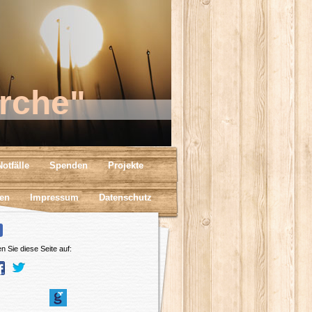
rche"
otfälle
Spenden
Projekte
en
Impressum
Datenschutz
n Sie diese Seite auf: