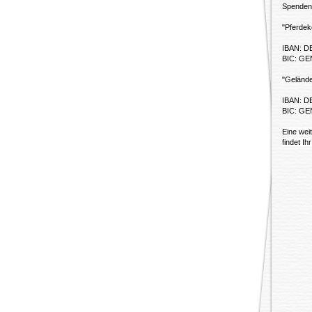
Spenden
"Pferdek
IBAN: D
BIC: G
"Geländ
IBAN: D
BIC: G
Eine wei
findet Ih