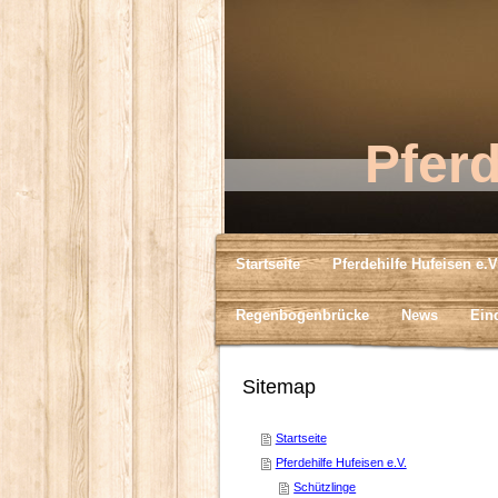
Pfer
Startseite
Pferdehilfe Hufeisen e.V
Regenbogenbrücke
News
Ein
Sitemap
Startseite
Pferdehilfe Hufeisen e.V.
Schützlinge