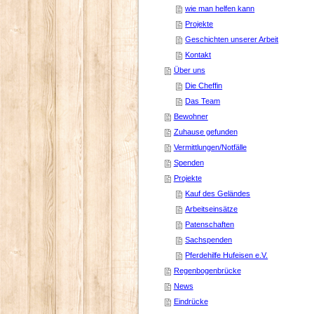
wie man helfen kann
Projekte
Geschichten unserer Arbeit
Kontakt
Über uns
Die Cheffin
Das Team
Bewohner
Zuhause gefunden
Vermittlungen/Notfälle
Spenden
Projekte
Kauf des Geländes
Arbeitseinsätze
Patenschaften
Sachspenden
Pferdehilfe Hufeisen e.V.
Regenbogenbrücke
News
Eindrücke