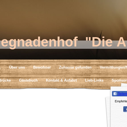
degnadenhof "Die A
.
Über uns
Bewohner
Zuhause gefunden
Vermittlungen/N
drücke
Gästebuch
Kontakt & Anfahrt
Lieb-Links
Sponsor
Teilen
Empfehle