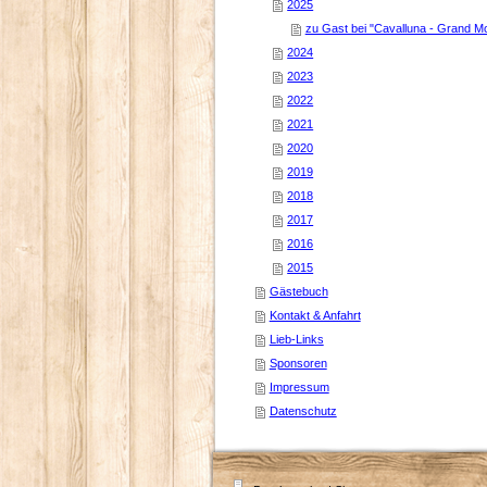
2025
zu Gast bei "Cavalluna - Grand 
2024
2023
2022
2021
2020
2019
2018
2017
2016
2015
Gästebuch
Kontakt & Anfahrt
Lieb-Links
Sponsoren
Impressum
Datenschutz