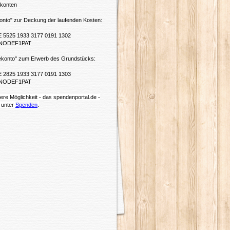
konten
onto" zur Deckung der laufenden Kosten:
E 5525 1933 3177 0191 1302
ENODEF1PAT
ekonto" zum Erwerb des Grundstücks:
E 2825 1933 3177 0191 1303
ENODEF1PAT
tere Möglichkeit - das spendenportal.de -
r unter
Spenden
.