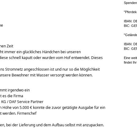
Spenden
"Pferdek
IBAN: D
e

BIC: G
"Geländ
IBAN: D
en Zeit

BIC: G
ht immer ein glückliches Händchen bei unseren 
ese schnell kaputt oder wurden vom Hof entwendet. Dieses 
Eine wei
findet Ih
ns Stromnetz angeschlossen ist und nur so die Möglichkeit 
t unsere Bewohner mit Wasser versorgt werden können.
mmt irgendwo ein

st es die Firma
KG / DAF Service Partner
n Höhe von 5.000 € konnte die zuvor getätigte Ausgabe für ein 
gt werden. Firmenchef
en, bei der Lieferung und dem Aufbau selbst mit anzupacken.